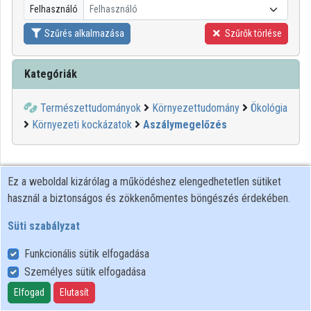
Felhasználó
Felhasználó
Közreműködők
Szűrés alkalmazása
Szűrők törlése
Kategóriák
Természettudományok
Környezettudomány
Ökológia
Környezeti kockázatok
Aszálymegelőzés
Ez a weboldal kizárólag a működéshez elengedhetetlen sütiket
használ a biztonságos és zökkenőmentes böngészés érdekében.
Süti szabályzat
Funkcionális sütik elfogadása
Személyes sütik elfogadása
Felhasználói szabályzat
Adatkezelési tájékoztató
Elfogad
Elutasít
Süti szabályzat