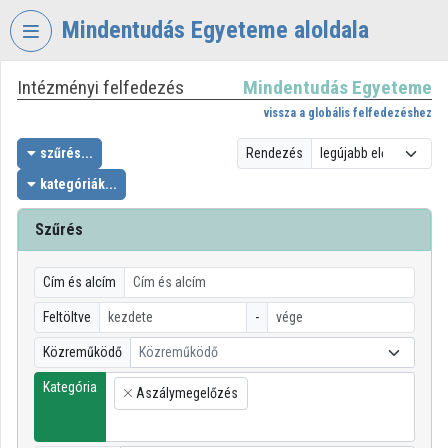
Fejléc kihagyása
Menü kihagyása
Tartalom kihagyása
Mindentudás Egyeteme aloldala
Intézményi felfedezés
Mindentudás Egyeteme
VIDEO
TORIUM
vissza a globális felfedezéshez
MINDENTUDÁS
szűrés...
Rendezés
EGYETEME
kategóriák...
Intézményi kezdőlap
Szűrés
Bejelentkezés
Cím és alcím
Intézményi felfedezés
Feltöltve
-
Kategóriák
Közreműködő
Közreműködő
Intézményi listák
Kategória
Aszálymegelőzés
×
Intézmények