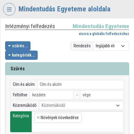
Fejléc kihagyása
Menü kihagyása
Tartalom kihagyása
Mindentudás Egyeteme aloldala
Intézményi felfedezés
Mindentudás Egyeteme
VIDEO
TORIUM
vissza a globális felfedezéshez
MINDENTUDÁS
szűrés...
Rendezés
EGYETEME
kategóriák...
Intézményi kezdőlap
Szűrés
Bejelentkezés
Cím és alcím
Intézményi felfedezés
Feltöltve
-
Kategóriák
Közreműködő
Közreműködő
Intézményi listák
Kategória
Növények növekedése
×
Intézmények