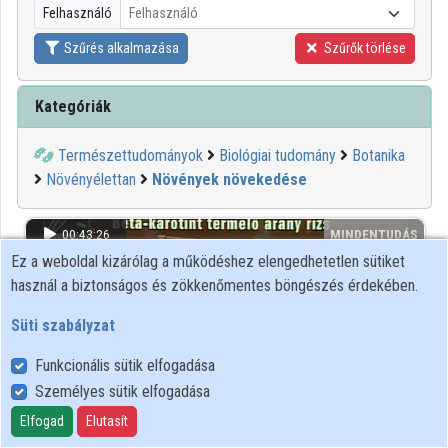
Felhasználó
Felhasználó
Közreműködők
Szűrés alkalmazása
Szűrők törlése
Kategóriák
Természettudományok
Biológiai tudomány
Botanika
Növényélettan
Növények növekedése
00:43:26
MINDENTUDÁS
Ez a weboldal kizárólag a működéshez elengedhetetlen sütiket
használ a biztonságos és zökkenőmentes böngészés érdekében.
Süti szabályzat
Funkcionális sütik elfogadása
Személyes sütik elfogadása
Elfogad
Elutasít