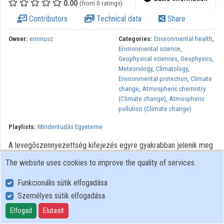
0.00
(from 0 ratings)
Contributors
Contributors
Technical data
Share
Owner:
erinnusz
Categories:
Environmental health
,
Environmental science
,
Geophysical sciences
,
Geophysics
,
Meteorology
,
Climatology
,
Environmental protection
,
Climate
change
,
Atmospheric chemistry
(Climate change)
,
Atmospheric
pollution (Climate change)
Playlists:
Mindentudás Egyeteme
A levegőszennyezettség kifejezés egyre gyakrabban jelenik meg
a hírekben, egyre többet foglalkozik vele a média, és egyre több
The website uses cookies to improve the quality of services.
tudományterület képviselői végeznek olyan kutatásokat, amelyek a
légkör változásihoz kapcsolódnak. A kerekasztal beszélgetés
Funkcionális sütik elfogadása
résztvevői többek között a meteorológia, a levegőkémia, a
Személyes sütik elfogadása
geofizika, az egészségügy és a környezetvédelem szempontjait,
Elfogad
Elutasít
kutatási eredményeit ismertetik az adásban.