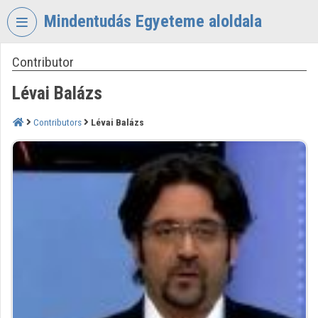
Skip header
Skip menu
Skip content
Mindentudás Egyeteme aloldala
Contributor
VIDEO
TORIUM
Lévai Balázs
MINDENTUDÁS
EGYETEME
Contributors
Lévai Balázs
Organization home
Log In
Organization discovery
Categories
Organization playlists
Organizations