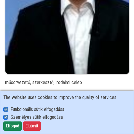
Contributors
műsorvezető, szerkesztő, irodalmi celeb
Contributor's recordings
The website uses cookies to improve the quality of services.
Funkcionális sütik elfogadása
Profiles
Személyes sütik elfogadása
Elfogad
Elutasít
User Policy
Adatkezelési tájékoztató (en)