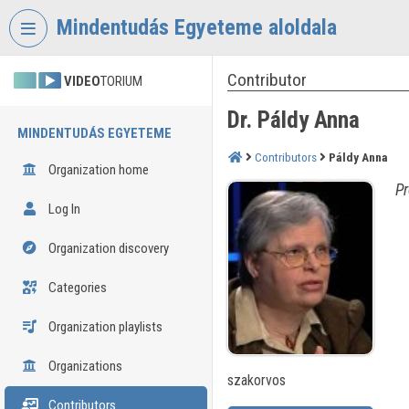
Skip header
Skip menu
Skip content
Mindentudás Egyeteme aloldala
Contributor
VIDEO
TORIUM
Dr. Páldy Anna
MINDENTUDÁS EGYETEME
Contributors
Páldy Anna
Organization home
Pr
Log In
Organization discovery
Categories
Organization playlists
Organizations
szakorvos
Contributors