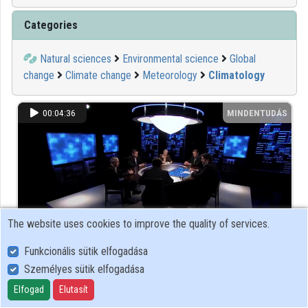
Contributors
Categories
Natural sciences
Environmental science
Global
change
Climate change
Meteorology
Climatology
00:04:36
MINDENTUDÁS
The website uses cookies to improve the quality of services.
Funkcionális sütik elfogadása
A levegőkörnyezet változásai – éghajlatváltozás?
Személyes sütik elfogadása
Rövidített változat
Elfogad
Elutasít
628 view
11 year(s) ago