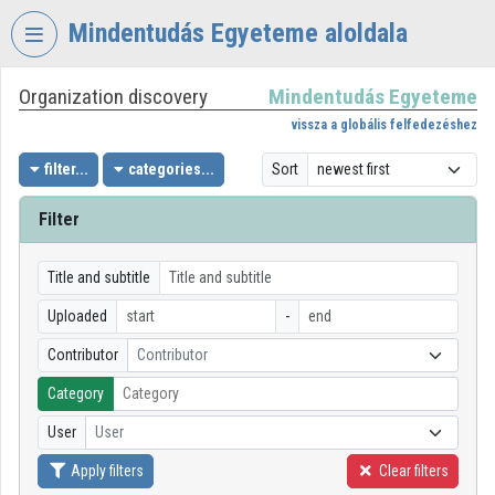
Skip header
Skip menu
Skip content
Mindentudás Egyeteme aloldala
Organization discovery
Mindentudás Egyeteme
VIDEO
TORIUM
vissza a globális felfedezéshez
MINDENTUDÁS
filter...
categories...
Sort
EGYETEME
Filter
Organization home
Log In
Title and subtitle
Uploaded
-
Organization discovery
Contributor
Contributor
Categories
Category
Organization playlists
User
User
Organizations
Apply filters
Clear filters