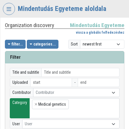
Skip header
Skip menu
Skip content
Mindentudás Egyeteme aloldala
Organization discovery
Mindentudás Egyeteme
VIDEO
TORIUM
vissza a globális felfedezéshez
MINDENTUDÁS
filter...
categories...
Sort
EGYETEME
Filter
Organization home
Log In
Title and subtitle
Uploaded
-
Organization discovery
Contributor
Contributor
Categories
Category
Medical genetics
×
Organization playlists
Organizations
User
User