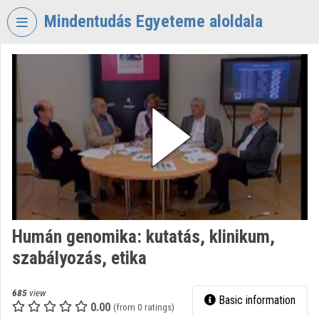
Skip header
Skip menu
Skip content
Mindentudás Egyeteme aloldala
VIDEO
TORIUM
MINDENTUDÁS
EGYETEME
Organization home
Log In
Organization discovery
Humán genomika: kutatás, klinikum,
Categories
szabályozás, etika
Organization playlists
685
view
Basic information
Organizations
0.00
(from 0 ratings)