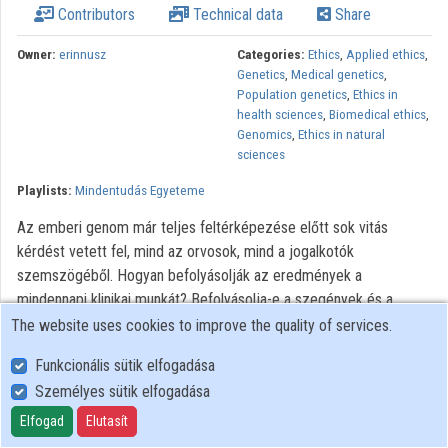
Contributors
Technical data
Share
Contributors
Owner:
erinnusz
Categories:
Ethics
,
Applied ethics
,
Genetics
,
Medical genetics
,
Population genetics
,
Ethics in
health sciences
,
Biomedical ethics
,
Genomics
,
Ethics in natural
sciences
Playlists:
Mindentudás Egyeteme
Az emberi genom már teljes feltérképezése előtt sok vitás
kérdést vetett fel, mind az orvosok, mind a jogalkotók
szemszögéből. Hogyan befolyásolják az eredmények a
mindennapi klinikai munkát? Befolyásolja-e a szegények és a
gazdagok közti különbségeket? Etikus-e szabadalmaztatni a
The website uses cookies to improve the quality of services.
géneket? Létezik-e egészséges genom? Kell-e, szabad-e
Funkcionális sütik elfogadása
képességfokozó genetikai beavatkozásokat végrehajtani, ezekkel
Személyes sütik elfogadása
kísérletezni embereken?
Elfogad
Elutasít
All rights reserved