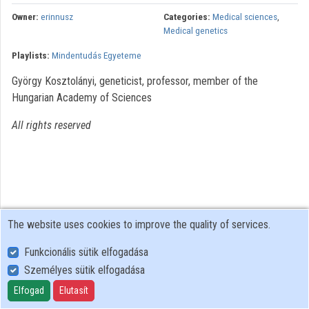
Contributors
Owner:
erinnusz
Categories:
Medical sciences
,
Medical genetics
Playlists:
Mindentudás Egyeteme
György Kosztolányi, geneticist, professor, member of the
Hungarian Academy of Sciences
All rights reserved
The website uses cookies to improve the quality of services.
Funkcionális sütik elfogadása
Személyes sütik elfogadása
User Policy
Adatkezelési tájékoztató (en)
Elfogad
Elutasít
Cookie Policy