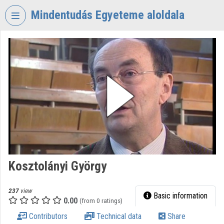
Skip header
Skip menu
Skip content
Mindentudás Egyeteme aloldala
VIDEO
TORIUM
MINDENTUDÁS
EGYETEME
Organization home
Log In
Organization discovery
Kosztolányi György
Categories
Organization playlists
237
view
Basic information
0.00
(from 0 ratings)
Organizations
Contributors
Technical data
Share