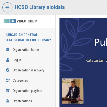
Skip header
Skip menu
Skip content
HCSO Library aloldala
VIDEO
TORIUM
HUNGARIAN CENTRAL
STATISTICAL OFFICE LIBRARY
Organization home
Log In
Organization discovery
Categories
Organization playlists
Organizations