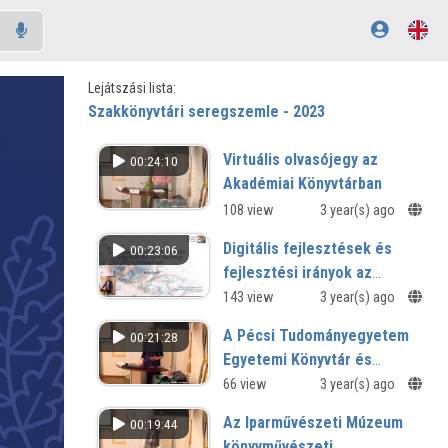
Lejátszási lista:
Szakkönyvtári seregszemle - 2023
Virtuális olvasójegy az
00:24:10
Akadémiai Könyvtárban
108 view
3 year(s) ago
Digitális fejlesztések és
00:23:06
fejlesztési irányok az
Országos Széchényi
143 view
3 year(s) ago
Könyvtárban
A Pécsi Tudományegyetem
00:21:28
Egyetemi Könyvtár és
Tudásközpont muzeális
66 view
3 year(s) ago
gyűjteményei
Az Iparművészeti Múzeum
00:19:44
könyvművészeti