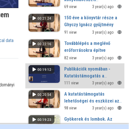
gyűjteménye
69 view
3 year(s) ago
tem
150 éve a könyvtár része a
00:21:24
Ghyczy Ignácz gyűjtmény
91 view
3 year(s) ago
cal data
Továbblépés a meglévő
00:22:16
erőforrásokra építve
82 view
3 year(s) ago
Publikációk nyomában -
00:19:12
Kutatástámogatás a
Semmelweis Egyetem
111 view
3 year(s) ago
udományi
Központi Könyvtárában
A kutatástámogatás
00:20:54
lehetőségei és eszközei az
Országgyűlési Könyvtárban
98 view
3 year(s) ago
Gyökerek és lombok. Az
00:19:23
agrárium országos