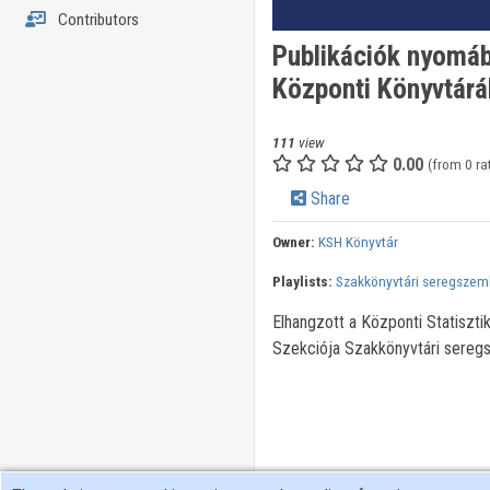
Contributors
Publikációk nyomá
Központi Könyvtár
111
view
0.00
(from 0 ra
Share
Owner:
KSH Könyvtár
Playlists:
Szakkönyvtári seregszeml
Elhangzott a Központi Statiszt
Szekciója Szakkönyvtári sereg