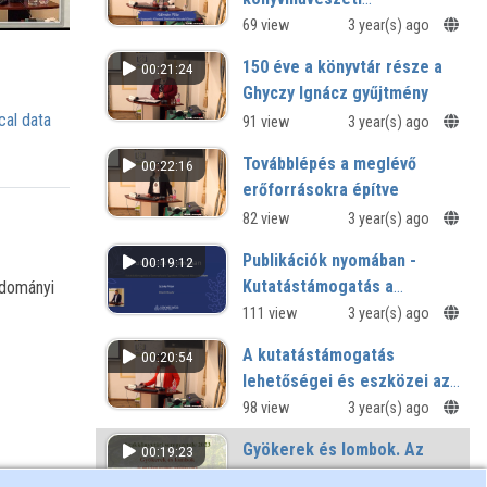
gyűjteménye
69 view
3 year(s) ago
150 éve a könyvtár része a
00:21:24
Ghyczy Ignácz gyűjtmény
cal data
91 view
3 year(s) ago
Továbblépés a meglévő
00:22:16
erőforrásokra építve
82 view
3 year(s) ago
Publikációk nyomában -
00:19:12
Kutatástámogatás a
udományi
Semmelweis Egyetem
111 view
3 year(s) ago
Központi Könyvtárában
A kutatástámogatás
00:20:54
lehetőségei és eszközei az
Országgyűlési Könyvtárban
98 view
3 year(s) ago
Gyökerek és lombok. Az
00:19:23
agrárium országos