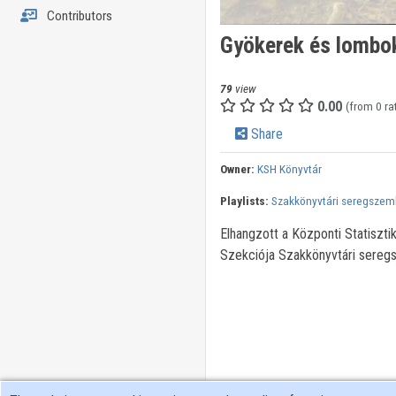
Contributors
Gyökerek és lombok
79
view
0.00
(from 0 ra
Share
Owner:
KSH Könyvtár
Playlists:
Szakkönyvtári seregszeml
Elhangzott a Központi Statiszt
Szekciója Szakkönyvtári sereg