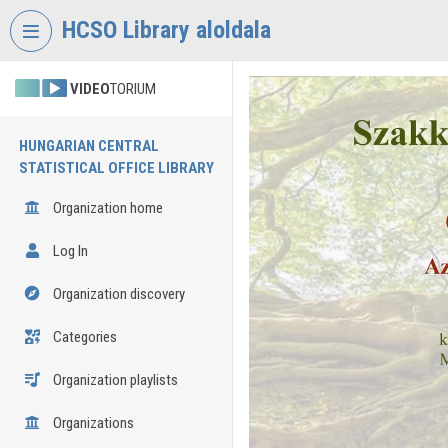
Skip header
Skip menu
Skip content
HCSO Library aloldala
VIDEO
TORIUM
HUNGARIAN CENTRAL
STATISTICAL OFFICE LIBRARY
Organization home
Log In
Organization discovery
Categories
Organization playlists
Organizations