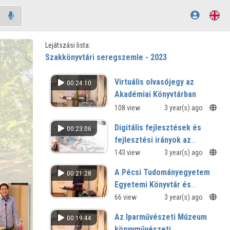
Lejátszási lista:
Szakkönyvtári seregszemle - 2023
Virtuális olvasójegy az
00:24:10
Akadémiai Könyvtárban
108 view
3 year(s) ago
Digitális fejlesztések és
00:23:06
fejlesztési irányok az
Országos Széchényi
143 view
3 year(s) ago
Könyvtárban
A Pécsi Tudományegyetem
00:21:28
Egyetemi Könyvtár és
Tudásközpont muzeális
66 view
3 year(s) ago
gyűjteményei
Az Iparművészeti Múzeum
00:19:44
könyvművészeti