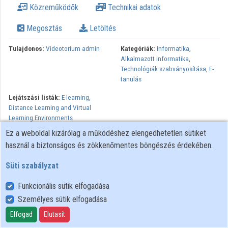
Közreműködők
Technikai adatok
Intézmények
Megosztás
Letöltés
Közreműködők
Tulajdonos:
Videotorium admin
Kategóriák:
Informatika
,
Alkalmazott informatika
,
Technológiák szabványosítása
,
E-
tanulás
Lejátszási listák:
E-learning,
Distance Learning and Virtual
Learning Environments
Ez a weboldal kizárólag a működéshez elengedhetetlen sütiket
használ a biztonságos és zökkenőmentes böngészés érdekében.
Süti szabályzat
Funkcionális sütik elfogadása
Személyes sütik elfogadása
Felhasználói szabályzat
Adatkezelési tájékoztató
Elfogad
Elutasít
Süti szabályzat