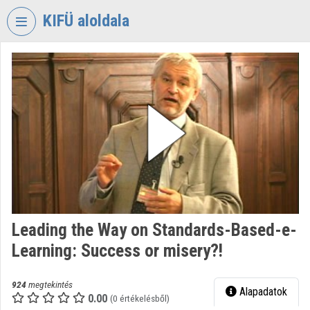
Fejléc kihagyása
Menü kihagyása
Tartalom kihagyása
KIFÜ aloldala
VIDEO
TORIUM
KORMÁNYZATI
INFORMATIKAI
FEJLESZTÉSI
ÜGYNÖKSÉG
Intézményi kezdőlap
Bejelentkezés
Leading the Way on Standards-Based-e-
Intézményi felfedezés
Learning: Success or misery?!
Kategóriák
924
megtekintés
Alapadatok
Intézményi listák
0.00
(0 értékelésből)