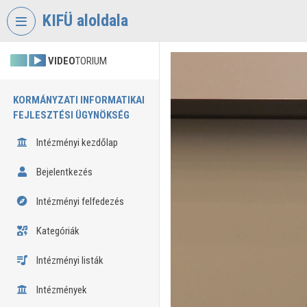
Fejléc kihagyása
Menü kihagyása
Tartalom kihagyása
KIFÜ aloldala
VIDEO
TORIUM
KORMÁNYZATI INFORMATIKAI
FEJLESZTÉSI ÜGYNÖKSÉG
Intézményi kezdőlap
Bejelentkezés
Intézményi felfedezés
Kategóriák
Intézményi listák
Intézmények