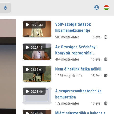
VoIP-szolgáltatások
00:20:33
hibamenedzsmentje
586 megtekintés
16 éve
Az Országos Széchényi
00:27:13
Könyvtár reprográfiai
szolgáltatásai a
464 megtekintés
16 éve
könyvtáraknak
Nem élhetünk fizika nélkül
02:35:01
1 986 megtekintés
15 éve
A szuperszamitastechnika
00:01:46
bemutatása
Rövid vázlatos bemutató
179 megtekintés
10 éve
infografikákkal
Miért népszerűbb a babona a
00:44:49