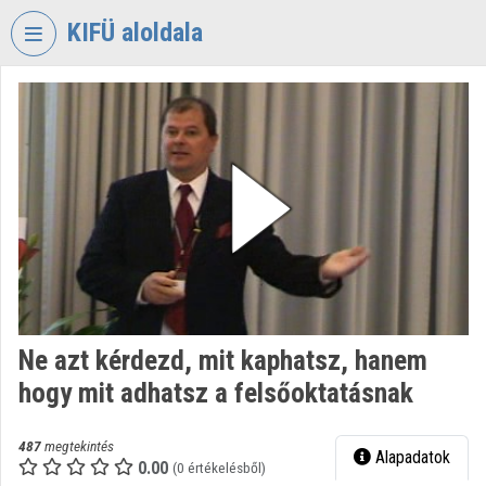
Fejléc kihagyása
Menü kihagyása
Tartalom kihagyása
KIFÜ aloldala
VIDEO
TORIUM
KORMÁNYZATI
INFORMATIKAI
FEJLESZTÉSI
ÜGYNÖKSÉG
Intézményi kezdőlap
Bejelentkezés
Ne azt kérdezd, mit kaphatsz, hanem
Intézményi felfedezés
hogy mit adhatsz a felsőoktatásnak
Kategóriák
487
megtekintés
Alapadatok
Intézményi listák
0.00
(0 értékelésből)