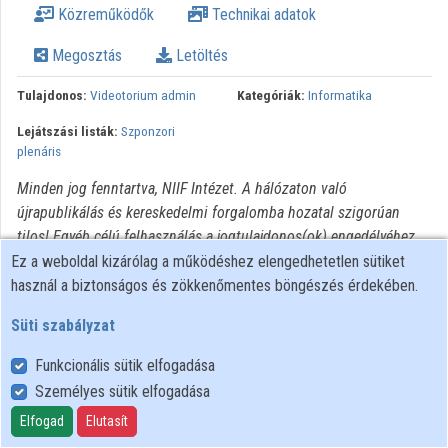
Közreműködők
Technikai adatok
Intézmények
Megosztás
Letöltés
Közreműködők
Tulajdonos:
Videotorium admin
Kategóriák:
Informatika
Lejátszási listák:
Szponzori
plenáris
Minden jog fenntartva, NIIF Intézet. A hálózaton való
újrapublikálás és kereskedelmi forgalomba hozatal szigorúan
tilos! Egyéb célú felhasználás a jogtulajdonos(ok) engedélyéhez
kötött.
Ez a weboldal kizárólag a működéshez elengedhetetlen sütiket
használ a biztonságos és zökkenőmentes böngészés érdekében.
Süti szabályzat
Funkcionális sütik elfogadása
Személyes sütik elfogadása
Felhasználói szabályzat
Adatkezelési tájékoztató
Elfogad
Elutasít
Süti szabályzat