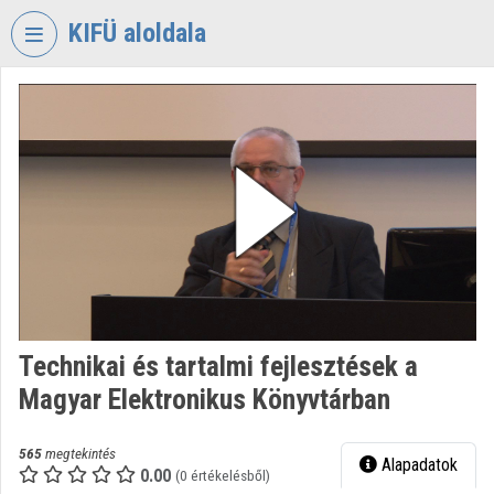
Fejléc kihagyása
Menü kihagyása
Tartalom kihagyása
KIFÜ aloldala
VIDEO
TORIUM
KORMÁNYZATI
INFORMATIKAI
FEJLESZTÉSI
ÜGYNÖKSÉG
Intézményi kezdőlap
Bejelentkezés
Technikai és tartalmi fejlesztések a
Intézményi felfedezés
Magyar Elektronikus Könyvtárban
Kategóriák
565
megtekintés
Alapadatok
Intézményi listák
0.00
(0 értékelésből)