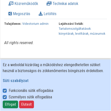
Közreműködők
Technikai adatok
Intézmények
Megosztás
Letöltés
Közreműködők
Tulajdonos:
Videotorium admin
Lejátszási listák:
Tartalomszolgáltatások:
könyvtárak, levéltárak, múzeumok
All rights reserved.
Ez a weboldal kizárólag a működéshez elengedhetetlen sütiket
használ a biztonságos és zökkenőmentes böngészés érdekében.
Süti szabályzat
Funkcionális sütik elfogadása
Személyes sütik elfogadása
Felhasználói szabályzat
Adatkezelési tájékoztató
Elfogad
Elutasít
Süti szabályzat