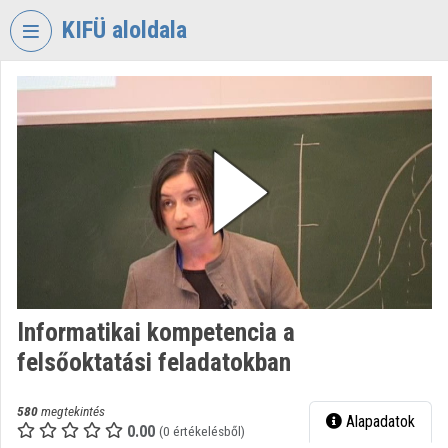
Fejléc kihagyása
Menü kihagyása
Tartalom kihagyása
KIFÜ aloldala
VIDEO
TORIUM
KORMÁNYZATI
INFORMATIKAI
FEJLESZTÉSI
ÜGYNÖKSÉG
Intézményi kezdőlap
Bejelentkezés
Informatikai kompetencia a
Intézményi felfedezés
felsőoktatási feladatokban
Kategóriák
580
megtekintés
Alapadatok
Intézményi listák
0.00
(0 értékelésből)