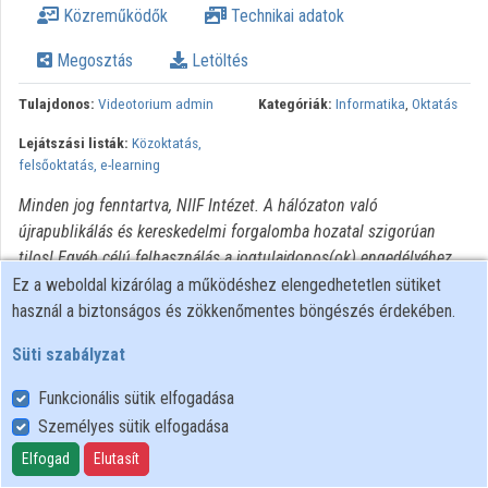
Közreműködők
Technikai adatok
Intézmények
Megosztás
Letöltés
Közreműködők
Tulajdonos:
Videotorium admin
Kategóriák:
Informatika
,
Oktatás
Lejátszási listák:
Közoktatás,
felsőoktatás, e-learning
Minden jog fenntartva, NIIF Intézet. A hálózaton való
újrapublikálás és kereskedelmi forgalomba hozatal szigorúan
tilos! Egyéb célú felhasználás a jogtulajdonos(ok) engedélyéhez
kötött.
Ez a weboldal kizárólag a működéshez elengedhetetlen sütiket
használ a biztonságos és zökkenőmentes böngészés érdekében.
Süti szabályzat
Funkcionális sütik elfogadása
Személyes sütik elfogadása
Felhasználói szabályzat
Adatkezelési tájékoztató
Elfogad
Elutasít
Süti szabályzat