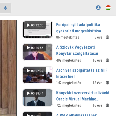
Európai nyílt adatpolitika
00:12:35
gyakorlati megvalósítása
hazánkban
86 megtekintés
5 éve
A Szlovák Vegyészeti
00:30:55
Könyvtár szolgáltatásai
409 megtekintés
16 éve
Archiver szolgáltatás az NIIF
00:07:37
Intézetnél
kérdések és válaszok
142 megtekintés
13 éve
Könyvtári szervervirtualizáció
00:28:44
Oracle Virtual Machine
platformon, avagy a
723 megtekintés
16 éve
virtualizáció
A WAP alkalmazásának
00:20:12