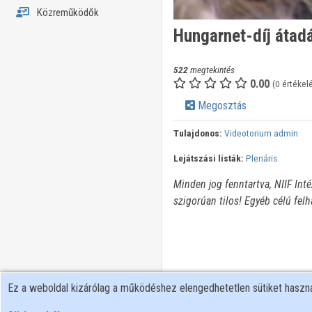
Közreműködők
Hungarnet-díj átad
522
megtekintés
0.00
(0 értékel
Megosztás
Tulajdonos:
Videotorium admin
Lejátszási listák:
Plenáris
Minden jog fenntartva, NIIF Int
szigorúan tilos! Egyéb célú fel
Ez a weboldal kizárólag a működéshez elengedhetetlen sütiket hasz