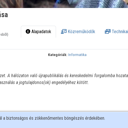
ása
Alapadatok
Közreműködők
Technikai
ésből)
Kategóriák:
Informatika
ézet. A hálózaton való újrapublikálás és kereskedelmi forgalomba hozata
használás a jogtulajdonos(ok) engedélyéhez kötött.
nál a biztonságos és zökkenőmentes böngészés érdekében.