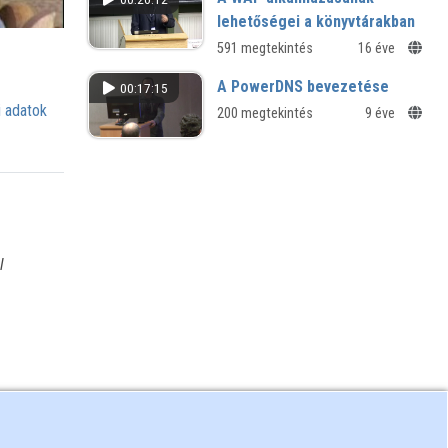
licenszgazdálkodásra is
lehetőségei a könyvtárakban
használható?
591 megtekintés
16 éve
A PowerDNS bevezetése
00:17:15
 adatok
200 megtekintés
9 éve
l