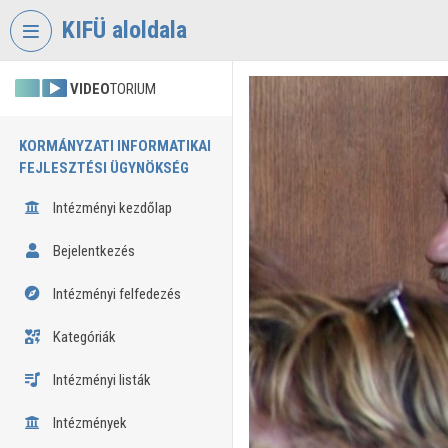
Fejléc kihagyása
Menü kihagyása
Tartalom kihagyása
KIFÜ aloldala
VIDEO
TORIUM
KORMÁNYZATI INFORMATIKAI
FEJLESZTÉSI ÜGYNÖKSÉG
Intézményi kezdőlap
Bejelentkezés
Intézményi felfedezés
Kategóriák
Intézményi listák
Intézmények