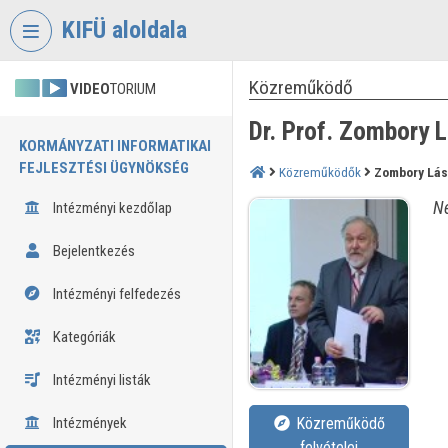
Fejléc kihagyása
Menü kihagyása
Tartalom kihagyása
KIFÜ aloldala
Közreműködő
VIDEO
TORIUM
Dr. Prof. Zombory 
KORMÁNYZATI INFORMATIKAI
FEJLESZTÉSI ÜGYNÖKSÉG
Közreműködők
Zombory Lás
Né
Intézményi kezdőlap
Bejelentkezés
Intézményi felfedezés
Kategóriák
Intézményi listák
Intézmények
Közreműködő
felvételei