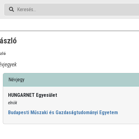
László
zló
vjegyek
Névjegy
HUNGARNET Egyesület
elnök
Budapesti Műszaki és Gazdaságtudományi Egyetem