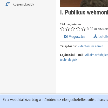
Közreműködők
I. Publikus webmoni
144
megtekintés
0.00
(0 értékel
Megosztás
Letölt
Tulajdonos:
Videotorium admin
Lejátszási listák:
Alkalmazásfejles
technológiák
Ez a weboldal kizárólag a működéshez elengedhetetlen sütiket hasz