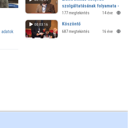
szolgáltatásának folyamata -
az EoD projekt
177 megtekintés
14 éve
Köszöntő
00:03:16
 adatok
687 megtekintés
16 éve