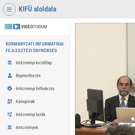
Fejléc kihagyása
Menü kihagyása
Tartalom kihagyása
KIFÜ aloldala
VIDEO
TORIUM
KORMÁNYZATI INFORMATIKAI
FEJLESZTÉSI ÜGYNÖKSÉG
Intézményi kezdőlap
Bejelentkezés
Intézményi felfedezés
Kategóriák
Intézményi listák
Intézmények