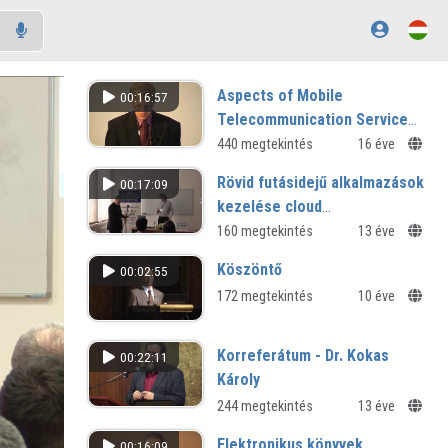
Aspects of Mobile
00:16:57
Telecommunication Services
at the Start of 3G Networks
440 megtekintés
16 éve
Rövid futásidejű alkalmazások
00:17:09
kezelése cloud
rendszerekben
160 megtekintés
13 éve
Köszöntő
00:02:55
172 megtekintés
10 éve
Korreferátum - Dr. Kokas
00:22:11
Károly
244 megtekintés
13 éve
Elektronikus könyvek
00:16:09