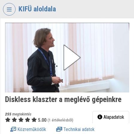
Fejléc kihagyása
Menü kihagyása
Tartalom kihagyása
KIFÜ aloldala
VIDEO
TORIUM
KORMÁNYZATI
INFORMATIKAI
FEJLESZTÉSI
ÜGYNÖKSÉG
Intézményi kezdőlap
Bejelentkezés
Diskless klaszter a meglévő gépeinkre
Intézményi felfedezés
Kategóriák
255
megtekintés
Alapadatok
5.00
(1 értékelésből)
Intézményi listák
Közreműködők
Technikai adatok