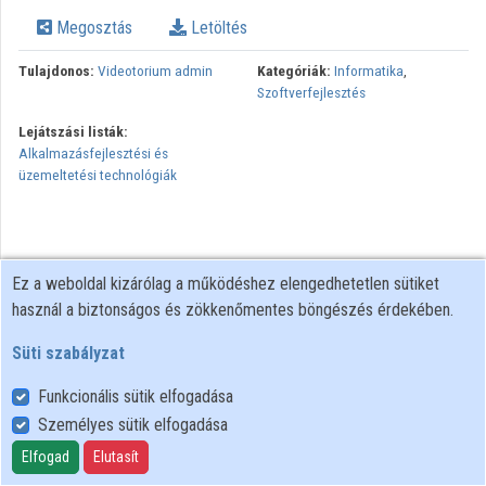
Intézmények
Megosztás
Letöltés
Közreműködők
Tulajdonos:
Videotorium admin
Kategóriák:
Informatika
,
Szoftverfejlesztés
Lejátszási listák:
Alkalmazásfejlesztési és
üzemeltetési technológiák
Ez a weboldal kizárólag a működéshez elengedhetetlen sütiket
használ a biztonságos és zökkenőmentes böngészés érdekében.
Süti szabályzat
Funkcionális sütik elfogadása
Személyes sütik elfogadása
Felhasználói szabályzat
Adatkezelési tájékoztató
Elfogad
Elutasít
Süti szabályzat