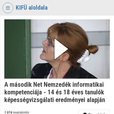
Fejléc kihagyása
Menü kihagyása
Tartalom kihagyása
KIFÜ aloldala
VIDEO
TORIUM
KORMÁNYZATI
INFORMATIKAI
FEJLESZTÉSI
ÜGYNÖKSÉG
Intézményi kezdőlap
Bejelentkezés
A második Net Nemzedék informatikai
Intézményi felfedezés
kompetenciája - 14 és 18 éves tanulók
Kategóriák
képességvizsgálati eredményei alapján
Intézményi listák
1 074
megtekintés