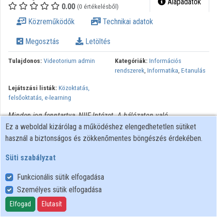
Alapadatok
0.00
(0 értékelésből)
Intézmények
Közreműködők
Technikai adatok
Közreműködők
Megosztás
Letöltés
Tulajdonos:
Videotorium admin
Kategóriák:
Információs
rendszerek
,
Informatika
,
E-tanulás
Lejátszási listák:
Közoktatás,
felsőoktatás, e-learning
Minden jog fenntartva, NIIF Intézet. A hálózaton való
Ez a weboldal kizárólag a működéshez elengedhetetlen sütiket
újrapublikálás és kereskedelmi forgalomba hozatal szigorúan
használ a biztonságos és zökkenőmentes böngészés érdekében.
tilos! Egyéb célú felhasználás a jogtulajdonos(ok) engedélyéhez
kötött.
Süti szabályzat
Funkcionális sütik elfogadása
Személyes sütik elfogadása
Felhasználói szabályzat
Adatkezelési tájékoztató
Elfogad
Elutasít
Süti szabályzat