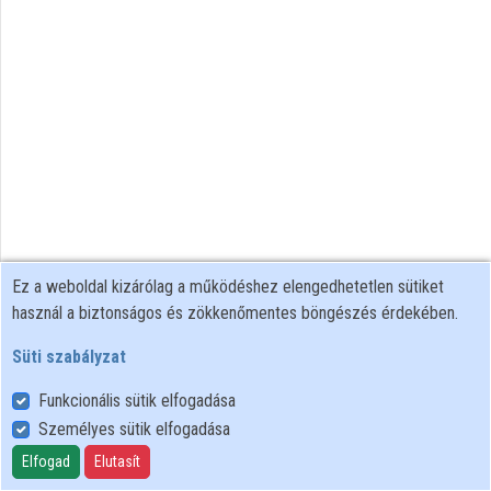
Intézmények
Közreműködők
Ez a weboldal kizárólag a működéshez elengedhetetlen sütiket
használ a biztonságos és zökkenőmentes böngészés érdekében.
Süti szabályzat
Funkcionális sütik elfogadása
Személyes sütik elfogadása
Felhasználói szabályzat
Adatkezelési tájékoztató
Elfogad
Elutasít
Süti szabályzat