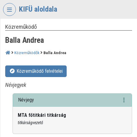
Fejléc kihagyása
Menü kihagyása
Tartalom kihagyása
KIFÜ aloldala
Közreműködő
VIDEO
TORIUM
Balla Andrea
KORMÁNYZATI
INFORMATIKAI
Közreműködők
Balla Andrea
FEJLESZTÉSI
ÜGYNÖKSÉG
Közreműködő felvételei
Intézményi kezdőlap
Névjegyek
Bejelentkezés
Névjegy
Intézményi felfedezés
MTA főtitkári titkárság
Kategóriák
titkárságvezető
Intézményi listák