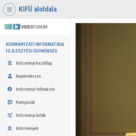
Fejléc kihagyása
Menü kihagyása
Tartalom kihagyása
KIFÜ aloldala
VIDEO
TORIUM
KORMÁNYZATI INFORMATIKAI
FEJLESZTÉSI ÜGYNÖKSÉG
Intézményi kezdőlap
Bejelentkezés
Intézményi felfedezés
Kategóriák
Intézményi listák
Intézmények