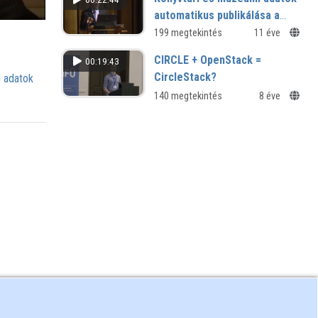
automatikus publikálása a
szemantikus weben - az
199 megtekintés
11 éve
ALIADA projekt jelenlegi
CIRCLE + OpenStack =
00:19:43
állása
CircleStack?
 adatok
140 megtekintés
8 éve