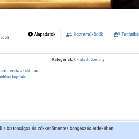
Alapadatok
Közreműködők
Technikai
ésből)
Kategóriák:
Oktatástudomány
konferencia az oktatás
jánlásai kapcsán
nál a biztonságos és zökkenőmentes böngészés érdekében.