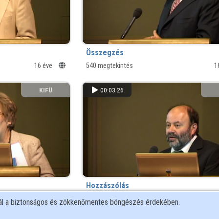
Összegzés
16 éve
540 megtekintés
1
KIFÜ
00:03:26
Hozzászólás
16 éve
533 megtekintés
1
nál a biztonságos és zökkenőmentes böngészés érdekében.