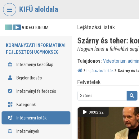
Fejléc kihagyása
Menü kihagyása
Tartalom kihagyása
KIFÜ aloldala
Lejátszási listák
VIDEO
TORIUM
Szárny és teher: ko
KORMÁNYZATI INFORMATIKAI
Hogyan lehet a felívelést segí
FEJLESZTÉSI ÜGYNÖKSÉG
Tulajdonos:
Videotorium admi
Intézményi kezdőlap
Lejátszási listák
Szárny és t
Bejelentkezés
Felvételek
Intézményi felfedezés
Kategóriák
00:02:22
Intézményi listák
Intézmények