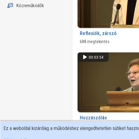
Közreműködők
Reflexiók, zárszó
688 megtekintés
00:03:54
Hozzászólás
553 megtekintés
Ez a weboldal kizárólag a működéshez elengedhetetlen sütiket hasz