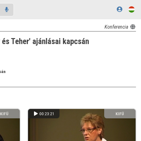
Konferencia
 és Teher' ajánlásai kapcsán
csán
KIFÜ
00:23:21
KIFÜ