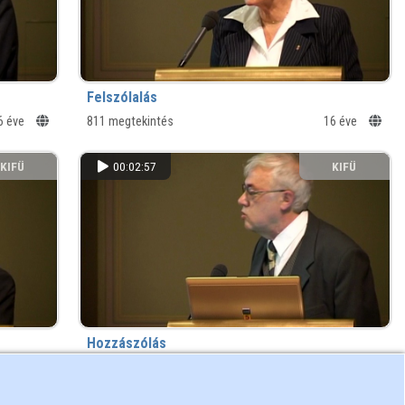
Felszólalás
6 éve
811 megtekintés
16 éve
KIFÜ
00:02:57
KIFÜ
Hozzászólás
6 éve
570 megtekintés
16 éve