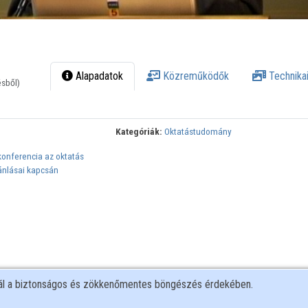
Alapadatok
Közreműködők
Technikai
ésből)
Kategóriák:
Oktatástudomány
konferencia az oktatás
jánlásai kapcsán
nál a biztonságos és zökkenőmentes böngészés érdekében.