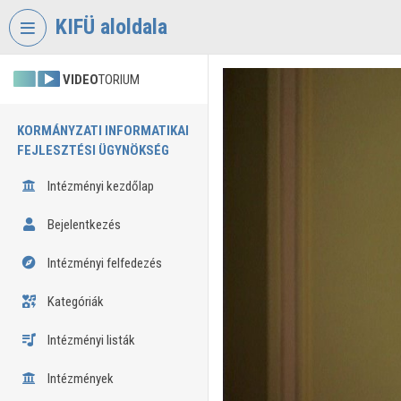
Fejléc kihagyása
Menü kihagyása
Tartalom kihagyása
KIFÜ aloldala
VIDEO
TORIUM
KORMÁNYZATI INFORMATIKAI
FEJLESZTÉSI ÜGYNÖKSÉG
Intézményi kezdőlap
Bejelentkezés
Intézményi felfedezés
Kategóriák
Intézményi listák
Intézmények