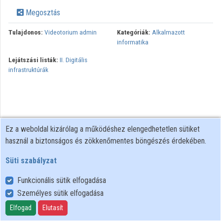
Intézmények
Megosztás
Közreműködők
Tulajdonos:
Videotorium admin
Kategóriák:
Alkalmazott
informatika
Lejátszási listák:
II. Digitális
infrastruktúrák
Ez a weboldal kizárólag a működéshez elengedhetetlen sütiket
használ a biztonságos és zökkenőmentes böngészés érdekében.
Süti szabályzat
Funkcionális sütik elfogadása
Személyes sütik elfogadása
Felhasználói szabályzat
Adatkezelési tájékoztató
Elfogad
Elutasít
Süti szabályzat