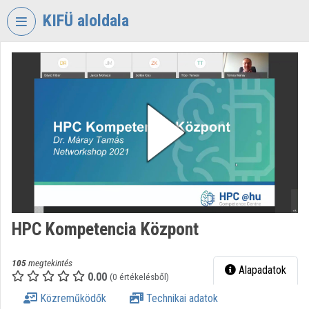
Fejléc kihagyása
Menü kihagyása
Tartalom kihagyása
KIFÜ aloldala
VIDEO
TORIUM
KORMÁNYZATI
INFORMATIKAI
FEJLESZTÉSI
ÜGYNÖKSÉG
Intézményi kezdőlap
Bejelentkezés
HPC Kompetencia Központ
Intézményi felfedezés
Kategóriák
105
megtekintés
Alapadatok
0.00
(0 értékelésből)
Intézményi listák
Közreműködők
Technikai adatok