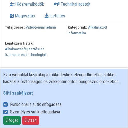
Közreműködők
Technikai adatok
Intézmények
Megosztás
Letöltés
Közreműködők
Tulajdonos:
Videotorium admin
Kategóriák:
Alkalmazott
informatika
Lejátszási listák:
Alkalmazásfejlesztési és
üzemeltetési technológiák
Ez a weboldal kizárólag a működéshez elengedhetetlen sütiket
használ a biztonságos és zökkenőmentes böngészés érdekében.
Süti szabályzat
Funkcionális sütik elfogadása
Személyes sütik elfogadása
Felhasználói szabályzat
Adatkezelési tájékoztató
Elfogad
Elutasít
Süti szabályzat