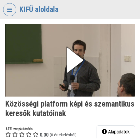
Fejléc kihagyása
Menü kihagyása
Tartalom kihagyása
KIFÜ aloldala
VIDEO
TORIUM
KORMÁNYZATI
INFORMATIKAI
FEJLESZTÉSI
ÜGYNÖKSÉG
Intézményi kezdőlap
Bejelentkezés
Közösségi platform képi és szemantikus
Intézményi felfedezés
keresők kutatóinak
Kategóriák
153
megtekintés
Alapadatok
Intézményi listák
0.00
(0 értékelésből)