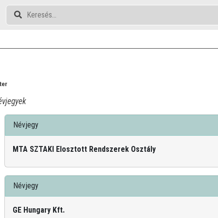
ter
vjegyek
Névjegy
MTA SZTAKI Elosztott Rendszerek Osztály
Névjegy
GE Hungary Kft.