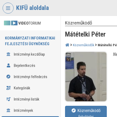
Fejléc kihagyása
Menü kihagyása
Tartalom kihagyása
KIFÜ aloldala
Közreműködő
VIDEO
TORIUM
Mátételki Péter
KORMÁNYZATI INFORMATIKAI
FEJLESZTÉSI ÜGYNÖKSÉG
Közreműködők
Mátételki Pé
Né
Intézményi kezdőlap
Bejelentkezés
Intézményi felfedezés
Kategóriák
Intézményi listák
Intézmények
Közreműködő
felvételei