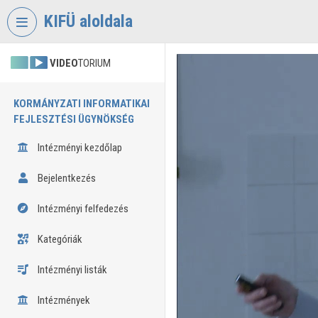
Fejléc kihagyása
Menü kihagyása
Tartalom kihagyása
KIFÜ aloldala
VIDEO
TORIUM
KORMÁNYZATI INFORMATIKAI
FEJLESZTÉSI ÜGYNÖKSÉG
Intézményi kezdőlap
Bejelentkezés
Intézményi felfedezés
Kategóriák
Intézményi listák
Intézmények