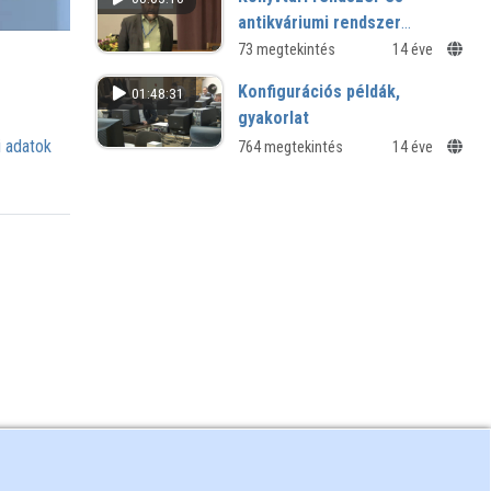
antikváriumi rendszer
házasítása Szegeden
73 megtekintés
14 éve
Konfigurációs példák,
01:48:31
gyakorlat
 adatok
764 megtekintés
14 éve