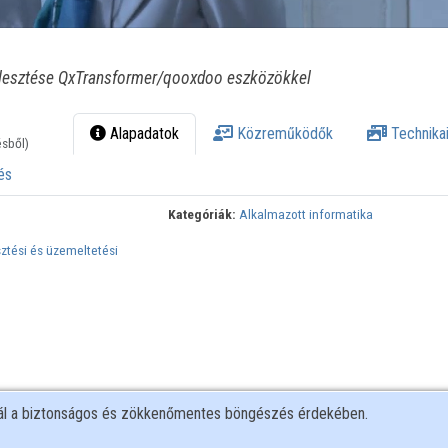
jlesztése QxTransformer/qooxdoo eszközökkel
Alapadatok
Közreműködők
Technikai
ésből)
és
Kategóriák:
Alkalmazott informatika
ztési és üzemeltetési
nál a biztonságos és zökkenőmentes böngészés érdekében.