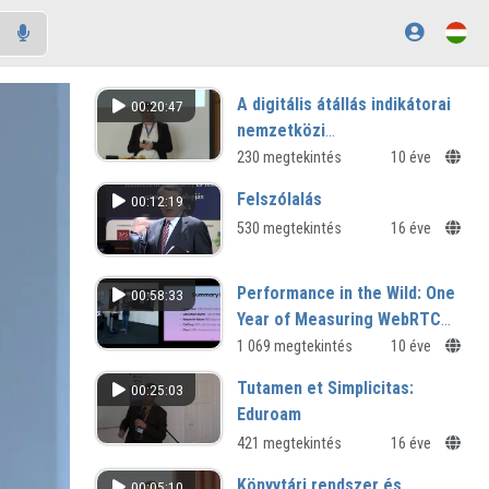
A digitális átállás indikátorai
00:20:47
nemzetközi
összehasonlításban
230 megtekintés
10 éve
Felszólalás
00:12:19
530 megtekintés
16 éve
Performance in the Wild: One
00:58:33
Year of Measuring WebRTC
Quality
1 069 megtekintés
10 éve
Tutamen et Simplicitas:
00:25:03
Eduroam
421 megtekintés
16 éve
Könyvtári rendszer és
00:05:10