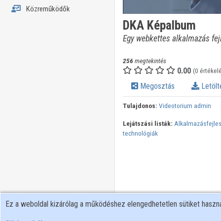
Közreműködők
DKA Képalbum
Egy webkettes alkalmazás fe
256
megtekintés
0.00
(0 értékel
Megosztás
Letölt
Tulajdonos:
Videotorium admin
Lejátszási listák:
Alkalmazásfejles
technológiák
Ez a weboldal kizárólag a működéshez elengedhetetlen sütiket hasz