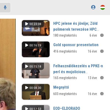
HPC jelene és jövője; Zöld
00:23:08
polimerek tervezése HPC
segítségével – Kiss Zoltán;
180 megtekintés
6 éve
Dr. Fiser Béla
Gold sponsor presentation
00:16:19
416 megtekintés
16 éve
Felhasználókezelés a PPKE-n
00:15:18
perl és mojolicious
segítségével
165 megtekintés
13 éve
Megnyitó
00:08:30
603 megtekintés
16 éve
EOD–ELDORADO
00:17:53