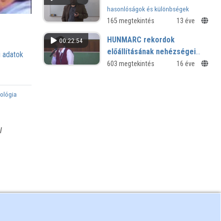
hasonlóságok és különbségek
165 megtekintés
13 éve
HUNMARC rekordok
00:22:54
előállításának nehézségei
 adatok
"hagyományos"
603 megtekintés
16 éve
rendszerekből
nológia
l