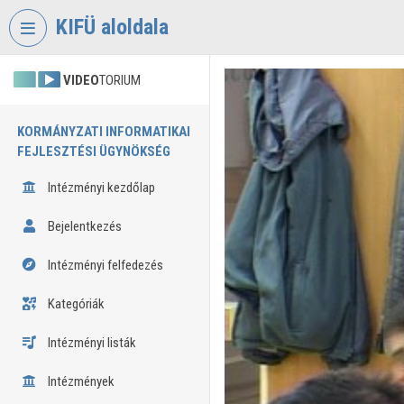
Fejléc kihagyása
Menü kihagyása
Tartalom kihagyása
KIFÜ aloldala
VIDEO
TORIUM
KORMÁNYZATI INFORMATIKAI
FEJLESZTÉSI ÜGYNÖKSÉG
Intézményi kezdőlap
Bejelentkezés
Intézményi felfedezés
Kategóriák
Intézményi listák
Intézmények