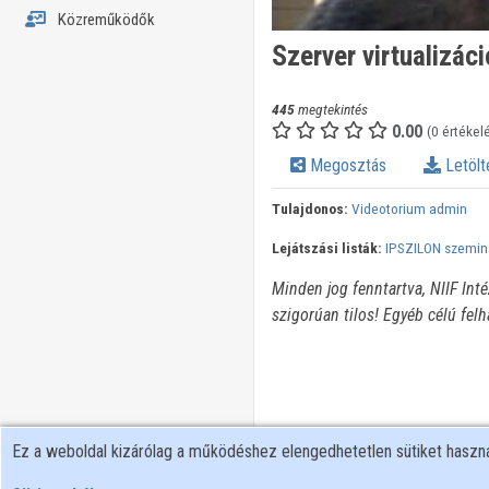
Közreműködők
Szerver virtualizáci
445
megtekintés
0.00
(0 értékel
Megosztás
Letölt
Tulajdonos:
Videotorium admin
Lejátszási listák:
IPSZILON szemin
Minden jog fenntartva, NIIF Int
szigorúan tilos! Egyéb célú fel
Ez a weboldal kizárólag a működéshez elengedhetetlen sütiket hasz