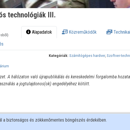
ós technológiák III.
Alapadatok
Közreműködők
Technikai
ésből)
és
Kategóriák:
Számítógépes hardver
,
Szoftver-tech
árium
ézet. A hálózaton való újrapublikálás és kereskedelmi forgalomba hozata
használás a jogtulajdonos(ok) engedélyéhez kötött.
nál a biztonságos és zökkenőmentes böngészés érdekében.