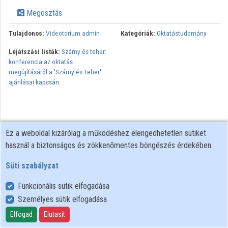
Intézmények
Megosztás
Közreműködők
Tulajdonos:
Videotorium admin
Kategóriák:
Oktatástudomány
Lejátszási listák:
Szárny és teher:
konferencia az oktatás
megújításáról a 'Szárny és Teher'
ajánlásai kapcsán
Ez a weboldal kizárólag a működéshez elengedhetetlen sütiket
használ a biztonságos és zökkenőmentes böngészés érdekében.
Süti szabályzat
Funkcionális sütik elfogadása
Személyes sütik elfogadása
Felhasználói szabályzat
Adatkezelési tájékoztató
Elfogad
Elutasít
Süti szabályzat