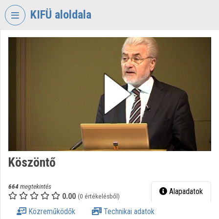
Fejléc kihagyása
Menü kihagyása
Tartalom kihagyása
KIFÜ aloldala
VIDEO
TORIUM
KORMÁNYZATI
INFORMATIKAI
FEJLESZTÉSI
ÜGYNÖKSÉG
Intézményi kezdőlap
Bejelentkezés
Köszöntő
Intézményi felfedezés
Kategóriák
664
megtekintés
Alapadatok
0.00
(0 értékelésből)
Intézményi listák
Közreműködők
Technikai adatok