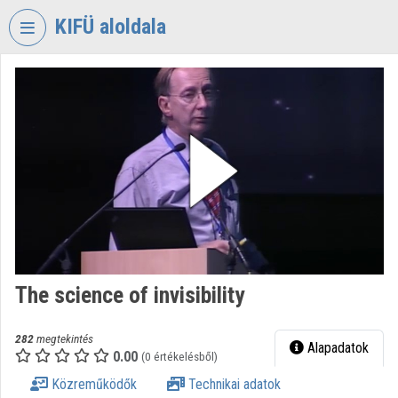
Fejléc kihagyása
Menü kihagyása
Tartalom kihagyása
KIFÜ aloldala
VIDEO
TORIUM
KORMÁNYZATI
INFORMATIKAI
FEJLESZTÉSI
ÜGYNÖKSÉG
Intézményi kezdőlap
Bejelentkezés
The science of invisibility
Intézményi felfedezés
Kategóriák
282
megtekintés
Alapadatok
0.00
(0 értékelésből)
Intézményi listák
Közreműködők
Technikai adatok