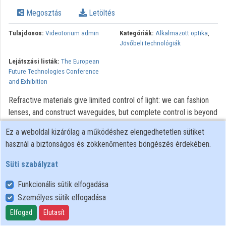
Intézmények
Megosztás
Letöltés
Közreműködők
Tulajdonos:
Videotorium admin
Kategóriák:
Alkalmazott optika
,
Jövőbeli technológiák
Lejátszási listák:
The European
Future Technologies Conference
and Exhibition
Refractive materials give limited control of light: we can fashion
lenses, and construct waveguides, but complete control is beyond
simple refracting materials. Ideally we might wish to channel and
Ez a weboldal kizárólag a működéshez elengedhetetlen sütiket
direct light as we please just as we might divert the flow of a
használ a biztonságos és zökkenőmentes böngészés érdekében.
fluid. Manipulation of Maxwell’s equation shows that we can
achieve just that and metamaterials open the door to this new
Süti szabályzat
design paradigm for optics, providing the properties required to
Funkcionális sütik elfogadása
give complete control of light. One potential application would be
to steer light around a hidden region, creating a cloak of invisibility.
Személyes sütik elfogadása
Elfogad
Elutasít