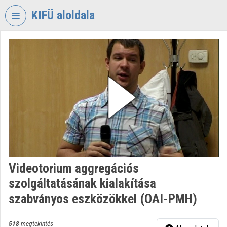
Fejléc kihagyása
Menü kihagyása
Tartalom kihagyása
KIFÜ aloldala
VIDEO
TORIUM
KORMÁNYZATI
INFORMATIKAI
FEJLESZTÉSI
ÜGYNÖKSÉG
Intézményi kezdőlap
Bejelentkezés
Videotorium aggregációs
Intézményi felfedezés
szolgáltatásának kialakítása
Kategóriák
szabványos eszközökkel (OAI-PMH)
Intézményi listák
518
megtekintés