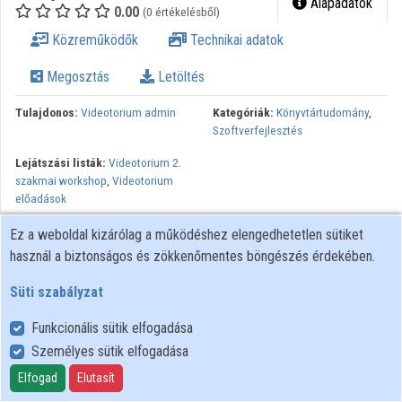
Alapadatok
0.00
(0 értékelésből)
Intézmények
Közreműködők
Technikai adatok
Közreműködők
Megosztás
Letöltés
Tulajdonos:
Videotorium admin
Kategóriák:
Könyvtártudomány
,
Szoftverfejlesztés
Lejátszási listák:
Videotorium 2.
szakmai workshop
,
Videotorium
előadások
Minden jog fenntartva, NIIF Intézet. A hálózaton való
Ez a weboldal kizárólag a működéshez elengedhetetlen sütiket
újrapublikálás és kereskedelmi forgalomba hozatal szigorúan
használ a biztonságos és zökkenőmentes böngészés érdekében.
tilos! Egyéb célú felhasználás a jogtulajdonos engedélyéhez
Süti szabályzat
kötött.
Funkcionális sütik elfogadása
Személyes sütik elfogadása
Felhasználói szabályzat
Adatkezelési tájékoztató
Elfogad
Elutasít
Süti szabályzat