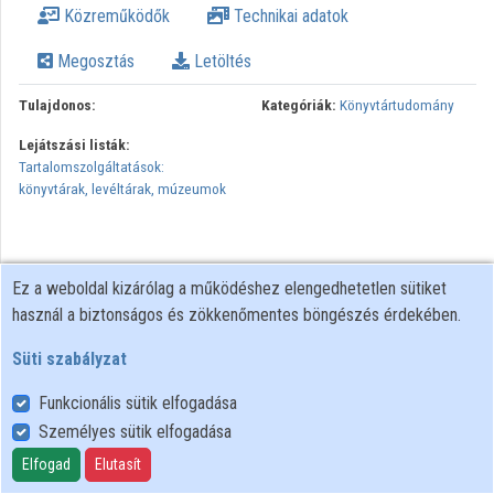
Közreműködők
Technikai adatok
Intézmények
Megosztás
Letöltés
Közreműködők
Tulajdonos:
Kategóriák:
Könyvtártudomány
Lejátszási listák:
Tartalomszolgáltatások:
könyvtárak, levéltárak, múzeumok
Ez a weboldal kizárólag a működéshez elengedhetetlen sütiket
használ a biztonságos és zökkenőmentes böngészés érdekében.
Süti szabályzat
Funkcionális sütik elfogadása
Személyes sütik elfogadása
Felhasználói szabályzat
Adatkezelési tájékoztató
Elfogad
Elutasít
Süti szabályzat