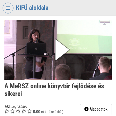
Fejléc kihagyása
Menü kihagyása
Tartalom kihagyása
KIFÜ aloldala
VIDEO
TORIUM
KORMÁNYZATI
INFORMATIKAI
FEJLESZTÉSI
ÜGYNÖKSÉG
Intézményi kezdőlap
Bejelentkezés
A MeRSZ online könyvtár fejlődése és
Intézményi felfedezés
sikerei
Kategóriák
162
megtekintés
Alapadatok
Intézményi listák
0.00
(0 értékelésből)