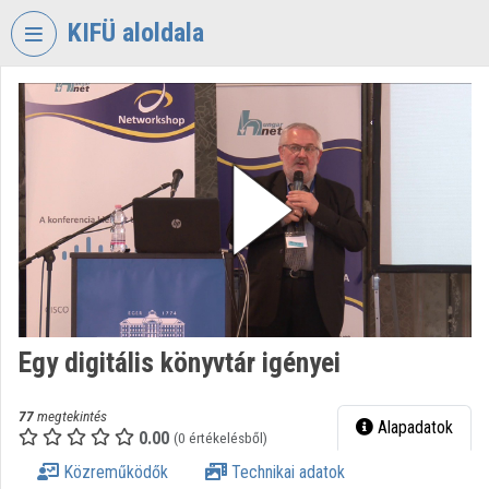
Fejléc kihagyása
Menü kihagyása
Tartalom kihagyása
KIFÜ aloldala
VIDEO
TORIUM
KORMÁNYZATI
INFORMATIKAI
FEJLESZTÉSI
ÜGYNÖKSÉG
Intézményi kezdőlap
Bejelentkezés
Egy digitális könyvtár igényei
Intézményi felfedezés
Kategóriák
77
megtekintés
Alapadatok
0.00
(0 értékelésből)
Intézményi listák
Közreműködők
Technikai adatok