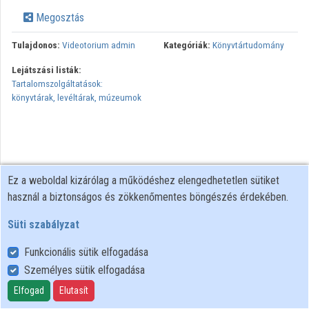
Intézmények
Megosztás
Közreműködők
Tulajdonos:
Videotorium admin
Kategóriák:
Könyvtártudomány
Lejátszási listák:
Tartalomszolgáltatások:
könyvtárak, levéltárak, múzeumok
Ez a weboldal kizárólag a működéshez elengedhetetlen sütiket
használ a biztonságos és zökkenőmentes böngészés érdekében.
Süti szabályzat
Funkcionális sütik elfogadása
Személyes sütik elfogadása
Felhasználói szabályzat
Adatkezelési tájékoztató
Elfogad
Elutasít
Süti szabályzat