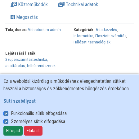
Közreműködők
Technikai adatok
Intézmények
Megosztás
Közreműködők
Tulajdonos:
Videotorium admin
Kategóriák:
Adatkezelés
,
Informatika
,
Elosztott számítás
,
Hálózati technológiák
Lejátszási listák:
Szuperszámítástechnika,
adattárolás, felhő-rendszerek
Ez a weboldal kizárólag a működéshez elengedhetetlen sütiket
használ a biztonságos és zökkenőmentes böngészés érdekében.
Süti szabályzat
Funkcionális sütik elfogadása
Személyes sütik elfogadása
Felhasználói szabályzat
Adatkezelési tájékoztató
Elfogad
Elutasít
Süti szabályzat