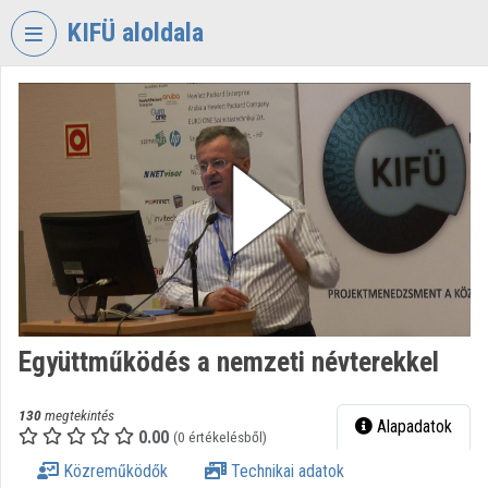
Fejléc kihagyása
Menü kihagyása
Tartalom kihagyása
KIFÜ aloldala
VIDEO
TORIUM
KORMÁNYZATI
INFORMATIKAI
FEJLESZTÉSI
ÜGYNÖKSÉG
Intézményi kezdőlap
Bejelentkezés
Együttműködés a nemzeti névterekkel
Intézményi felfedezés
Kategóriák
130
megtekintés
Alapadatok
0.00
(0 értékelésből)
Intézményi listák
Közreműködők
Technikai adatok