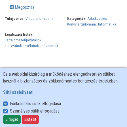
Intézmények
Megosztás
Közreműködők
Tulajdonos:
Videotorium admin
Kategóriák:
Adatkezelés
,
Könyvtártudomány
,
Informatika
Lejátszási listák:
Tartalomszolgáltatások:
könyvtárak, levéltárak, múzeumok
Ez a weboldal kizárólag a működéshez elengedhetetlen sütiket
használ a biztonságos és zökkenőmentes böngészés érdekében.
Süti szabályzat
Funkcionális sütik elfogadása
Személyes sütik elfogadása
Felhasználói szabályzat
Adatkezelési tájékoztató
Elfogad
Elutasít
Süti szabályzat