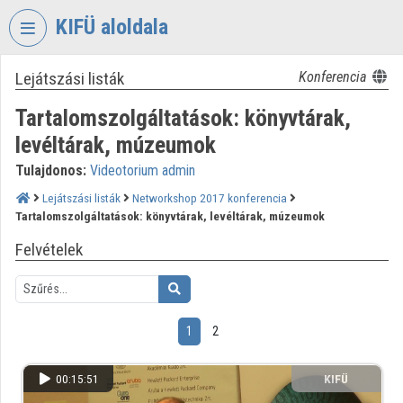
Fejléc kihagyása
Menü kihagyása
Tartalom kihagyása
KIFÜ aloldala
Lejátszási listák
Konferencia
VIDEO
TORIUM
Tartalomszolgáltatások: könyvtárak,
KORMÁNYZATI
levéltárak, múzeumok
INFORMATIKAI
Tulajdonos:
Videotorium admin
FEJLESZTÉSI
ÜGYNÖKSÉG
Lejátszási listák
Networkshop 2017 konferencia
Tartalomszolgáltatások: könyvtárak, levéltárak, múzeumok
Intézményi kezdőlap
Felvételek
Bejelentkezés
Intézményi felfedezés
1
2
Kategóriák
00:15:51
KIFÜ
Intézményi listák