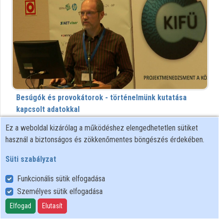
Intézmények
Közreműködők
Besúgók és provokátorok - történelmünk kutatása
kapcsolt adatokkal
173 megtekintés
8 éve
Ez a weboldal kizárólag a működéshez elengedhetetlen sütiket
használ a biztonságos és zökkenőmentes böngészés érdekében.
00:21:20
KIFÜ
Süti szabályzat
Funkcionális sütik elfogadása
Személyes sütik elfogadása
Elfogad
Elutasít