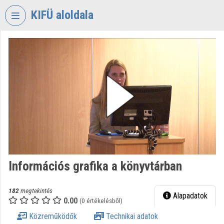
Fejléc kihagyása
Menü kihagyása
Tartalom kihagyása
KIFÜ aloldala
VIDEO
TORIUM
KORMÁNYZATI
INFORMATIKAI
FEJLESZTÉSI
ÜGYNÖKSÉG
Intézményi kezdőlap
Bejelentkezés
Információs grafika a könyvtárban
Intézményi felfedezés
Kategóriák
182
megtekintés
Alapadatok
0.00
(0 értékelésből)
Intézményi listák
Közreműködők
Technikai adatok