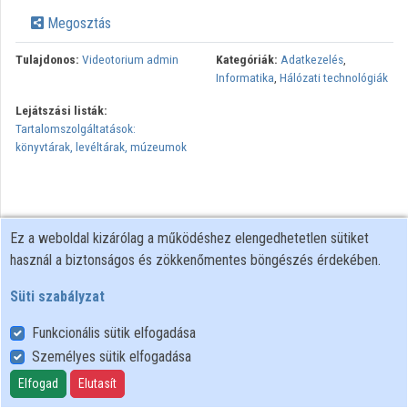
Intézmények
Megosztás
Közreműködők
Tulajdonos:
Videotorium admin
Kategóriák:
Adatkezelés
,
Informatika
,
Hálózati technológiák
Lejátszási listák:
Tartalomszolgáltatások:
könyvtárak, levéltárak, múzeumok
Ez a weboldal kizárólag a működéshez elengedhetetlen sütiket
használ a biztonságos és zökkenőmentes böngészés érdekében.
Süti szabályzat
Funkcionális sütik elfogadása
Személyes sütik elfogadása
Felhasználói szabályzat
Adatkezelési tájékoztató
Elfogad
Elutasít
Süti szabályzat