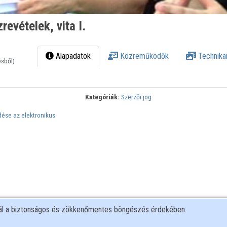
evételek, vita I.
Alapadatok
Közreműködők
Technikai
ésből)
Kategóriák:
Szerzői jog
dése az elektronikus
nál a biztonságos és zökkenőmentes böngészés érdekében.