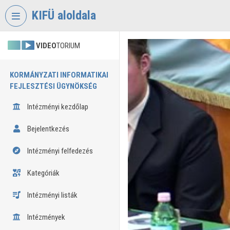
Fejléc kihagyása
Menü kihagyása
Tartalom kihagyása
KIFÜ aloldala
VIDEO
TORIUM
KORMÁNYZATI INFORMATIKAI
FEJLESZTÉSI ÜGYNÖKSÉG
Intézményi kezdőlap
Bejelentkezés
Intézményi felfedezés
Kategóriák
Intézményi listák
Intézmények