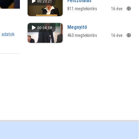
Felszólalás
00:23:21
811 megtekintés
16 éve
Megnyitó
00:04:58
 adatok
463 megtekintés
16 éve