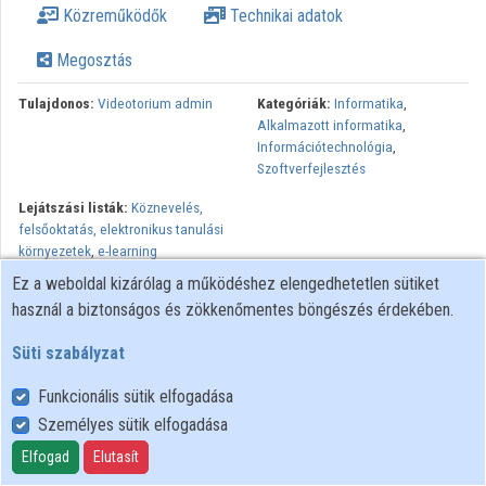
Közreműködők
Technikai adatok
Intézmények
Megosztás
Közreműködők
Tulajdonos:
Videotorium admin
Kategóriák:
Informatika
,
Alkalmazott informatika
,
Információtechnológia
,
Szoftverfejlesztés
Lejátszási listák:
Köznevelés,
felsőoktatás, elektronikus tanulási
környezetek
,
e-learning
Ez a weboldal kizárólag a működéshez elengedhetetlen sütiket
Előadás az NIIF Intézet 2016-os Networkshop konferenciáján
használ a biztonságos és zökkenőmentes böngészés érdekében.
Süti szabályzat
Funkcionális sütik elfogadása
Személyes sütik elfogadása
Felhasználói szabályzat
Adatkezelési tájékoztató
Elfogad
Elutasít
Süti szabályzat