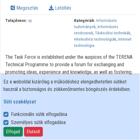
Intézmények
Megosztás
Letöltés
Közreműködők
Tulajdonos:
xy
Kategóriák:
Információs
tudományok
,
Információs
rendszerek
,
Távközlési technikák
,
Hitelesítési technológiák
,
Internet
technológia
The Task Force is established under the auspices of the TERENA
Technical Programme to provide a forum for exchanging and
promoting ideas, experience and knowledge, as well as fostering
collaborations among National Research and Education Networks
Ez a weboldal kizárólag a működéshez elengedhetetlen sütiket
and academic and research institutions on web - real time
használ a biztonságos és zökkenőmentes böngészés érdekében.
communication solutions, services, developments and
Süti szabályzat
deployments.
Funkcionális sütik elfogadása
Személyes sütik elfogadása
Felhasználói szabályzat
Adatkezelési tájékoztató
Elfogad
Elutasít
Süti szabályzat