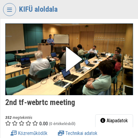
Fejléc kihagyása
Menü kihagyása
Tartalom kihagyása
KIFÜ aloldala
VIDEO
TORIUM
KORMÁNYZATI
INFORMATIKAI
FEJLESZTÉSI
ÜGYNÖKSÉG
Intézményi kezdőlap
Bejelentkezés
2nd tf-webrtc meeting
Intézményi felfedezés
Kategóriák
352
megtekintés
Alapadatok
0.00
(0 értékelésből)
Intézményi listák
Közreműködők
Technikai adatok