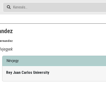
nandez
Fernandez
vjegyek
Névjegy
Rey Juan Carlos University