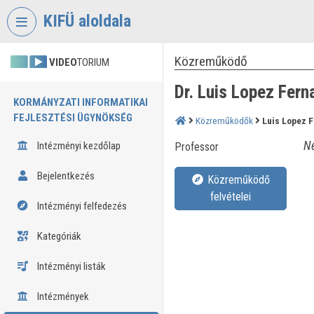
Fejléc kihagyása
Menü kihagyása
Tartalom kihagyása
KIFÜ aloldala
Közreműködő
VIDEO
TORIUM
Dr. Luis Lopez Fer
KORMÁNYZATI INFORMATIKAI
FEJLESZTÉSI ÜGYNÖKSÉG
Közreműködők
Luis Lopez 
Né
Intézményi kezdőlap
Professor
Bejelentkezés
Közreműködő
felvételei
Intézményi felfedezés
Kategóriák
Intézményi listák
Intézmények