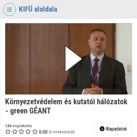
Fejléc kihagyása
Menü kihagyása
Tartalom kihagyása
KIFÜ aloldala
VIDEO
TORIUM
KORMÁNYZATI
INFORMATIKAI
FEJLESZTÉSI
ÜGYNÖKSÉG
Intézményi kezdőlap
Bejelentkezés
Környezetvédelem és kutatói hálózatok
Intézményi felfedezés
- green GÉANT
Kategóriák
126
megtekintés
Alapadatok
Intézményi listák
0.00
(0 értékelésből)