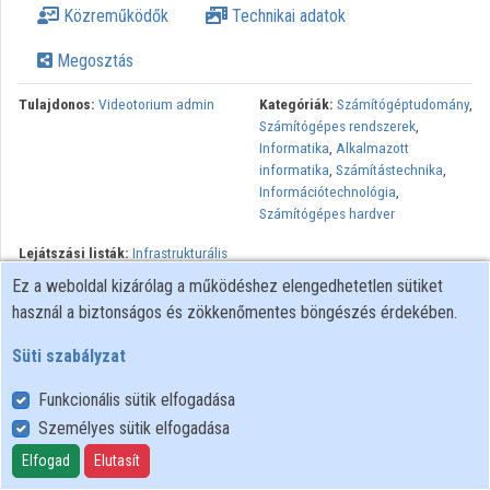
Közreműködők
Technikai adatok
Intézmények
Megosztás
Közreműködők
Tulajdonos:
Videotorium admin
Kategóriák:
Számítógéptudomány
,
Számítógépes rendszerek
,
Informatika
,
Alkalmazott
informatika
,
Számítástechnika
,
Információtechnológia
,
Számítógépes hardver
Lejátszási listák:
Infrastrukturális
technológiák és fejlesztések
Ez a weboldal kizárólag a működéshez elengedhetetlen sütiket
használ a biztonságos és zökkenőmentes böngészés érdekében.
Süti szabályzat
Funkcionális sütik elfogadása
Személyes sütik elfogadása
Felhasználói szabályzat
Adatkezelési tájékoztató
Elfogad
Elutasít
Süti szabályzat