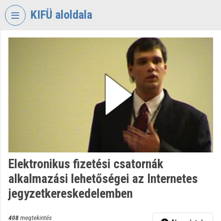
Fejléc kihagyása
Menü kihagyása
Tartalom kihagyása
KIFÜ aloldala
VIDEO
TORIUM
KORMÁNYZATI
INFORMATIKAI
FEJLESZTÉSI
ÜGYNÖKSÉG
Intézményi kezdőlap
Bejelentkezés
Elektronikus fizetési csatornák
Intézményi felfedezés
alkalmazási lehetőségei az Internetes
Kategóriák
jegyzetkereskedelemben
Intézményi listák
408
megtekintés