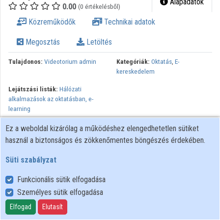
Alapadatok
0.00
(0 értékelésből)
Intézmények
Közreműködők
Technikai adatok
Közreműködők
Megosztás
Letöltés
Tulajdonos:
Videotorium admin
Kategóriák:
Oktatás
,
E-
kereskedelem
Lejátszási listák:
Hálózati
alkalmazások az oktatásban, e-
learning
Minden jog fenntartva, NIIF Intézet. A hálózaton való
Ez a weboldal kizárólag a működéshez elengedhetetlen sütiket
újrapublikálás és kereskedelmi forgalomba hozatal szigorúan
használ a biztonságos és zökkenőmentes böngészés érdekében.
tilos! Egyéb célú felhasználás a jogtulajdonos(ok) engedélyéhez
Süti szabályzat
kötött.
Funkcionális sütik elfogadása
Személyes sütik elfogadása
Felhasználói szabályzat
Adatkezelési tájékoztató
Elfogad
Elutasít
Süti szabályzat