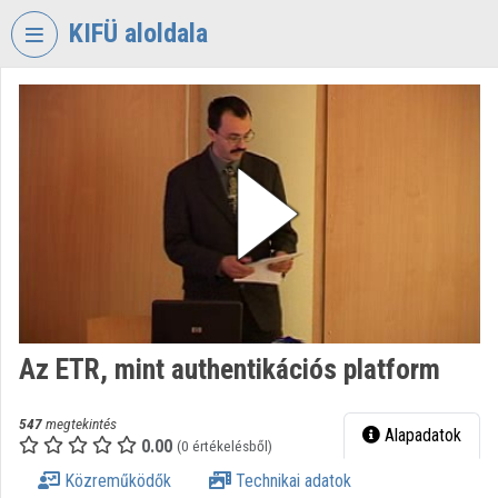
Fejléc kihagyása
Menü kihagyása
Tartalom kihagyása
KIFÜ aloldala
VIDEO
TORIUM
KORMÁNYZATI
INFORMATIKAI
FEJLESZTÉSI
ÜGYNÖKSÉG
Intézményi kezdőlap
Bejelentkezés
Az ETR, mint authentikációs platform
Intézményi felfedezés
Kategóriák
547
megtekintés
Alapadatok
0.00
(0 értékelésből)
Intézményi listák
Közreműködők
Technikai adatok