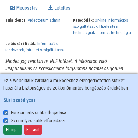
Intézmények
Megosztás
Letöltés
Közreműködők
Tulajdonos:
Videotorium admin
Kategóriák:
On-line információs
szolgáltatások
,
Hitelesítési
technológiák
,
Internet technológia
Lejátszási listák:
Információs
rendszerek, intranet szolgáltatások
Minden jog fenntartva, NIIF Intézet. A hálózaton való
újrapublikálás és kereskedelmi forgalomba hozatal szigorúan
tilos! Egyéb célú felhasználás a jogtulajdonos(ok) engedélyéhez
Ez a weboldal kizárólag a működéshez elengedhetetlen sütiket
kötött.
használ a biztonságos és zökkenőmentes böngészés érdekében.
Süti szabályzat
Funkcionális sütik elfogadása
Személyes sütik elfogadása
Felhasználói szabályzat
Adatkezelési tájékoztató
Elfogad
Elutasít
Süti szabályzat