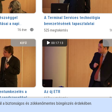
gészséggel
A Terminal Services technológia
ásai a napi
bevezetésének tapasztalatai
16 éve
525 megtekintés
1
KIFÜ
00:17:13
mentumkezelés a
Az új ETR
t rendszerekkel
667 megtekintés
1
nál a biztonságos és zökkenőmentes böngészés érdekében.
16 éve