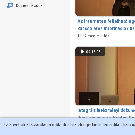
Közreműködők
Az Interneten fellelhető e
kapcsolatos információk hat
gyógyító munkára
1 082 megtekintés
00:16:25
Integrált intézményi doku
Posszeidon és a Neptun.Ne
Ez a weboldal kizárólag a működéshez elengedhetetlen sütiket hasz
1 400 megtekintés