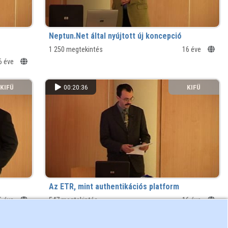
Neptun.Net által nyújtott új koncepció
1 250 megtekintés
16 éve
6 éve
KIFÜ
00:20:36
KIFÜ
Az ETR, mint authentikációs platform
6 éve
547 megtekintés
16 éve