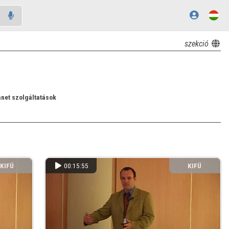
szekció
anet szolgáltatások
KIFÜ
00:15:55
KIFÜ