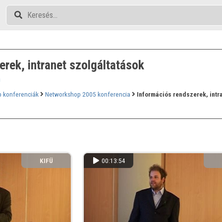
rek, intranet szolgáltatások
n
 konferenciák
Networkshop 2005 konferencia
Információs rendszerek, intr
KIFÜ
00:13:54