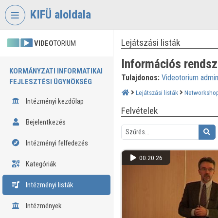
Fejléc kihagyása
Menü kihagyása
Tartalom kihagyása
KIFÜ aloldala
Lejátszási listák
VIDEO
TORIUM
Információs rendsze
KORMÁNYZATI INFORMATIKAI
Tulajdonos:
Videotorium admi
FEJLESZTÉSI ÜGYNÖKSÉG
Lejátszási listák
Networkshop
Intézményi kezdőlap
Felvételek
Bejelentkezés
Intézményi felfedezés
00:20:26
Kategóriák
Intézményi listák
Intézmények