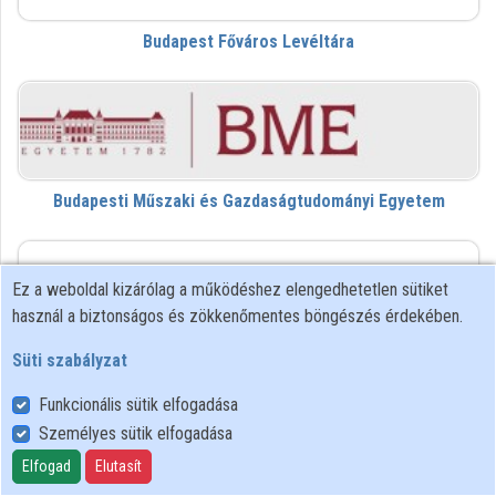
Intézmények
Budapest Főváros Levéltára
Közreműködők
Budapesti Műszaki és Gazdaságtudományi Egyetem
DVL
Ez a weboldal kizárólag a működéshez elengedhetetlen sütiket
használ a biztonságos és zökkenőmentes böngészés érdekében.
Süti szabályzat
Da Vinci Learning
Funkcionális sütik elfogadása
Személyes sütik elfogadása
dezk
Elfogad
Elutasít