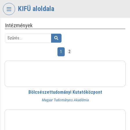
Fejléc kihagyása
Menü kihagyása
Tartalom kihagyása
KIFÜ aloldala
Intézmények
VIDEO
TORIUM
KORMÁNYZATI
INFORMATIKAI
1
2
FEJLESZTÉSI
ÜGYNÖKSÉG
BTK
Intézményi kezdőlap
Bejelentkezés
Bölcsészettudományi Kutatóközpont
Intézményi felfedezés
Magyar Tudományos Akadémia
Kategóriák
BFL
Intézményi listák