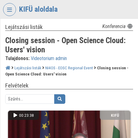
Fejléc kihagyása
Menü kihagyása
Tartalom kihagyása
KIFÜ aloldala
Lejátszási listák
Konferencia
VIDEO
TORIUM
Closing session - Open Science Cloud:
KORMÁNYZATI
Users' vision
INFORMATIKAI
Tulajdonos:
Videotorium admin
FEJLESZTÉSI
ÜGYNÖKSÉG
Lejátszási listák
NI4OS - EOSC Regional Event
Closing session -
Open Science Cloud: Users' vision
Intézményi kezdőlap
Felvételek
Bejelentkezés
Intézményi felfedezés
00:23:38
KIFÜ
Kategóriák
Intézményi listák