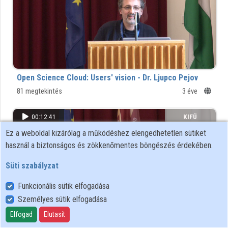
Intézmények
Közreműködők
Open Science Cloud: Users' vision - Dr. Ljupco Pejov
81 megtekintés
3 éve
00:12:41
KIFÜ
Ez a weboldal kizárólag a működéshez elengedhetetlen sütiket
használ a biztonságos és zökkenőmentes böngészés érdekében.
Süti szabályzat
Funkcionális sütik elfogadása
Személyes sütik elfogadása
Elfogad
Elutasít