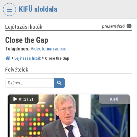
Fejléc kihagyása
Menü kihagyása
Tartalom kihagyása
KIFÜ aloldala
Lejátszási listák
prezentáció
VIDEO
TORIUM
Close the Gap
KORMÁNYZATI
Tulajdonos:
Videotorium admin
INFORMATIKAI
FEJLESZTÉSI
Lejátszási listák
Close the Gap
ÜGYNÖKSÉG
Felvételek
Intézményi kezdőlap
Bejelentkezés
01:21:21
KIFÜ
Intézményi felfedezés
Kategóriák
Intézményi listák