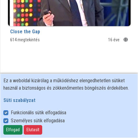
Intézmények
Közreműködők
Close the Gap
614 megtekintés
16 éve
Ez a weboldal kizárólag a működéshez elengedhetetlen sütiket
használ a biztonságos és zökkenőmentes böngészés érdekében.
Süti szabályzat
Funkcionális sütik elfogadása
Személyes sütik elfogadása
Felhasználói szabályzat
Adatkezelési tájékoztató
Elfogad
Elutasít
Süti szabályzat